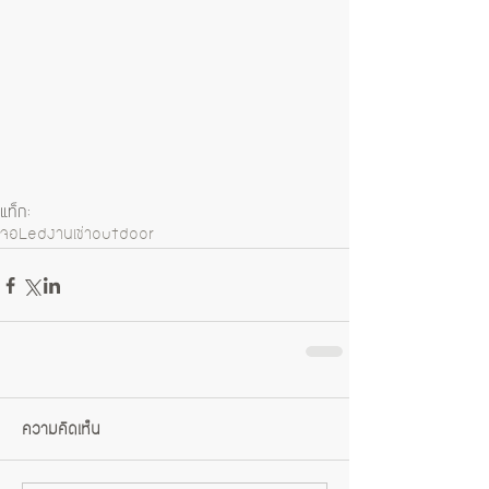
แท็ก:
จอLed
งานเช่า
outdoor
ความคิดเห็น