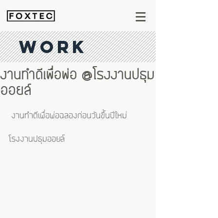
WORK
งานทำดีเพื่อพ่อ @โรงงานปธุม
ออยล์
 งานทำดีเพื่อพ่อฉลองก่อนวันขึ้นปีใหม่
โรงงานปธุมออยล์