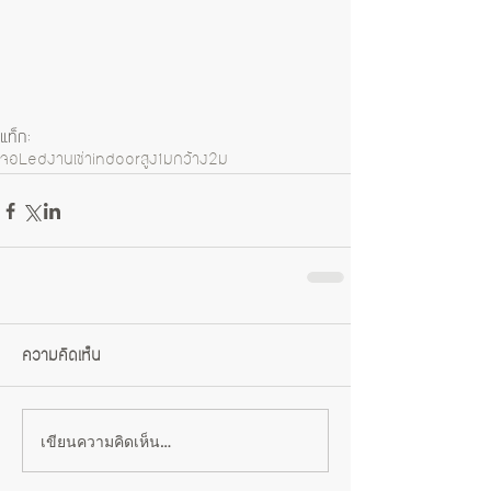
แท็ก:
จอLed
งานเช่า
indoor
สูง1ม
กว้าง2ม
ความคิดเห็น
เขียนความคิดเห็น…