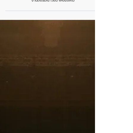
งานอบรมเยาวชน @เชียงใหม่