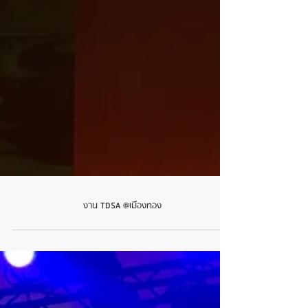
งาน TDSA @เมืองทอง