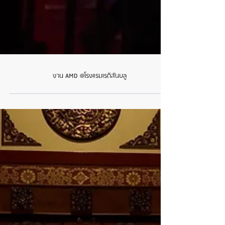
งาน AMD @โรงแรมเรดิสันบลู